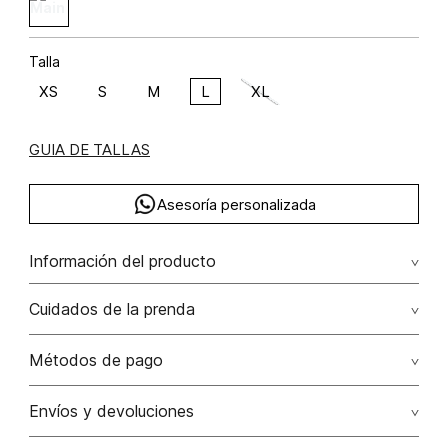
Talla
XS
S
M
L
XL
GUIA DE TALLAS
Asesoría personalizada
Información del producto
Blusa manga al codo poliéster 100% 100.00%
Cuidados de la prenda
poliéster/polyester
No dejar en remojo /lavar por separado / no utilizar
Métodos de pago
detergentes con cloro / no retorcer / exprimir/ secado a
la sombra
Tarjetas de crédito: Visa, Dinners, Master Card y American
Envíos y devoluciones
Express.
No usar lejia