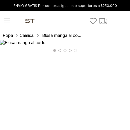
ENVÍO GRATIS Por compras iguales o superiores a $250.000
Blusa manga al codo
Ropa
Camisas y blusas