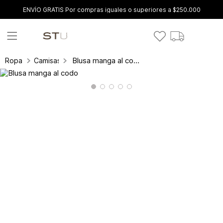
ENVÍO GRATIS Por compras iguales o superiores a $250.000
Blusa manga al codo
Ropa
Camisas y blusas