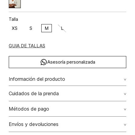
Talla
XS
S
M
L
GUIA DE TALLAS
Asesoría personalizada
Información del producto
Blusa manga al codo rayón viscosa 100% 100.00% rayón
Cuidados de la prenda
viscosa/
Lavar a mano por separado / no dejar en remojo / no
Métodos de pago
retorcer / no planchar con vapor puede causar daño
irreversible
Tarjetas de crédito: Visa, Dinners, Master Card y American
Envíos y devoluciones
Express.
No usar lejia