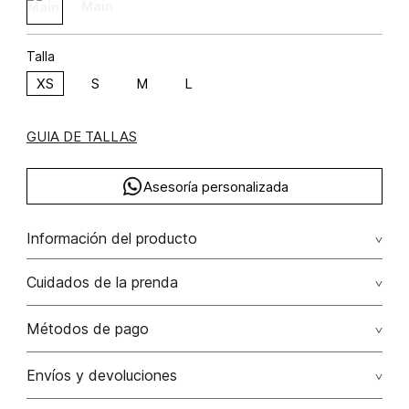
Talla
XS
S
M
L
GUIA DE TALLAS
Asesoría personalizada
Información del producto
Blusa manga corta boxy poliéster 62% algodón 38% 62.00%
Cuidados de la prenda
poliéster/polyester38.00% algodón/cotton
No dejar en remojo /lavar por separado / no utilizar
Métodos de pago
detergentes con cloro / no retorcer / exprimir/ secado a
la sombra
Tarjetas de crédito: Visa, Dinners, Master Card y American
Envíos y devoluciones
Express.
No usar lejia