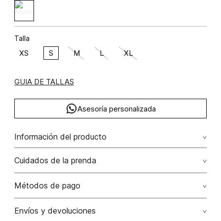
Talla
XS
S
M
L
XL
GUIA DE TALLAS
Asesoría personalizada
Información del producto
Blusa manga corta con botones rayón viscosa 92% elastano
Cuidados de la prenda
8% 92.00% rayón viscosa/8.00% elastano/elastane
Lavar a mano por separado / no dejar en remojo / no
Métodos de pago
retorcer / no planchar con vapor puede causar daño
irreversible
Tarjetas de crédito: Visa, Dinners, Master Card y American
Envíos y devoluciones
Express.