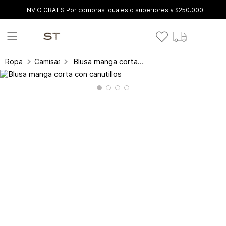
ENVÍO GRATIS Por compras iguales o superiores a $250.000
Blusa manga corta con canutillos
Ropa
Camisas y blusas