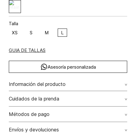
Talla
XS
S
M
L
GUIA DE TALLAS
Asesoría personalizada
Información del producto
F46-verano en canarias np algodón 90% poliéster 10%
Cuidados de la prenda
90.00% algodón/cotton10.00% poliéster/polyester
Lavado profesional en seco. evite el roce de la prenda
Métodos de pago
con accesorios ya que ocasiona daños irreversibles
Tarjetas de crédito: Visa, Dinners, Master Card y American
Envíos y devoluciones
No lavar
Express.