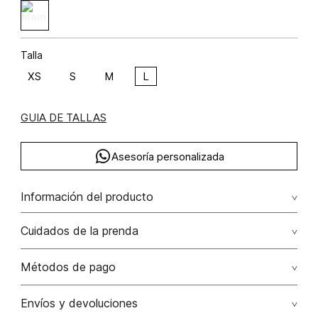
Talla
XS
S
M
L
GUIA DE TALLAS
Asesoría personalizada
Información del producto
Blusa manga corta con cierre
Cuidados de la prenda
No dejar en remojo /lavar por separado / no utilizar
Métodos de pago
detergentes con cloro / no retorcer / exprimir/ secado a
la sombra
Tarjetas de crédito: Visa, Dinners, Master Card y American
Envíos y devoluciones
Express.