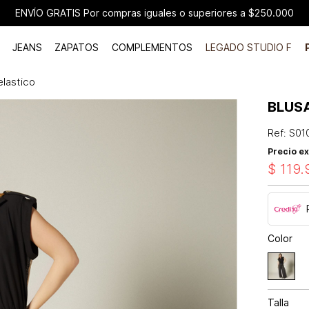
ENVÍO GRATIS Por compras iguales o superiores a $250.000
JEANS
ZAPATOS
COMPLEMENTOS
LEGADO STUDIO F
elastico
BLUS
Ref
:
S01
Precio ex
$
119
.
Color
Talla