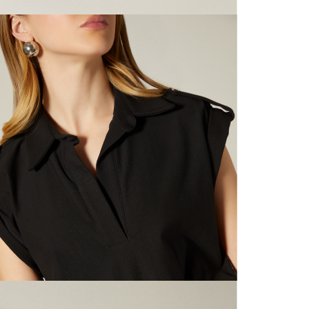
N
mayorista
de compra
que fue e
N
a través
de (15) d
L
Devoluc
S
mismo em
empaque d
empaque 
N
no se vea
El costo 
N
Recuerda 
agente de
posterior
acordada