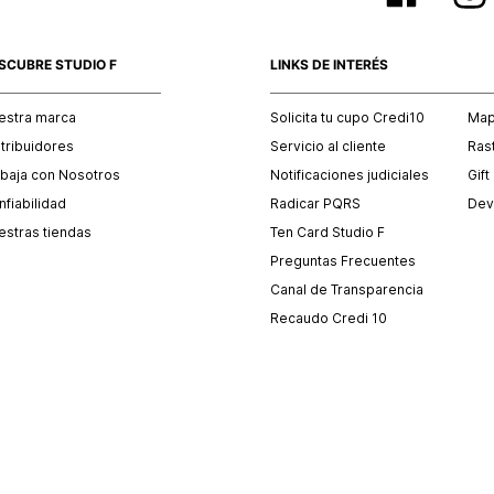
SCUBRE STUDIO F
LINKS DE INTERÉS
estra marca
Solicita tu cupo Credi10
Mapa
stribuidores
Servicio al cliente
Ras
abaja con Nosotros
Notificaciones judiciales
Gift
fiabilidad
Radicar PQRS
Dev
estras tiendas
Ten Card Studio F
Preguntas Frecuentes
Canal de Transparencia
Recaudo Credi 10