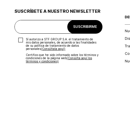
SUSCRÍBETE A NUESTRO NEWSLETTER
DE
SUSCRIBIRME
Nu
Di
Sí autorizo a STF GROUP S.A. el tratamiento de
mis datos personales, de acuerdo a las finalidades
Tr
de su política de tratamiento de datos
personales‎
(Consúltala aquí)
Con
Certifico que he sido informado sobre los términos y
condiciones de la página web‎
(Consúlta aquí los
Nu
términos y condiciones)