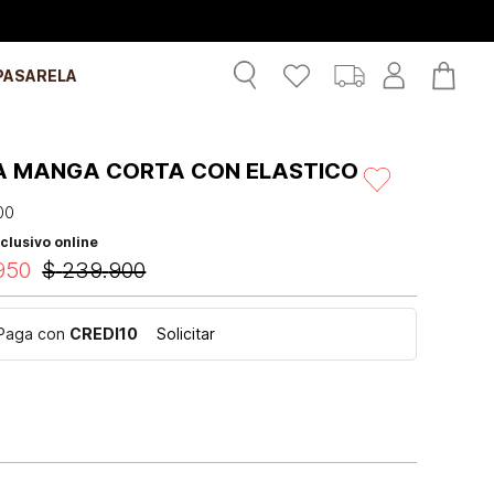
PASARELA
A MANGA CORTA CON ELASTICO
00
clusivo online
950
$
239
.
900
Paga con
CREDI10
Solicitar