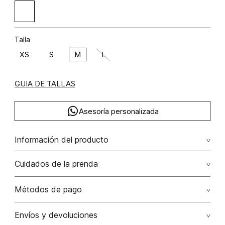
Talla
XS
S
M
L
GUIA DE TALLAS
Asesoría personalizada
Información del producto
viscosa 52% rayón 48% 52.00% viscosa/viscose48.00%
Cuidados de la prenda
rayón/rayon
Lavar a mano por separado / no dejar en remojo / no
Métodos de pago
retorcer / no planchar con vapor puede causar daño
irreversible
Tarjetas de crédito: Visa, Dinners, Master Card y American
Envíos y devoluciones
Express.