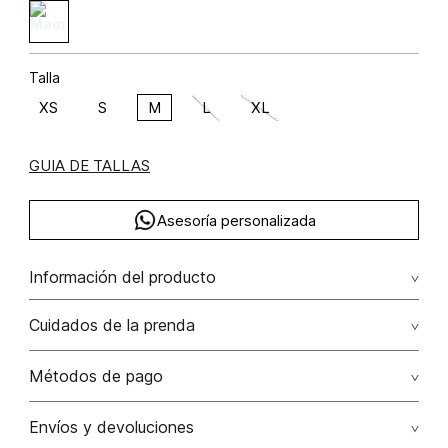
Talla
XS
S
M
L
XL
GUIA DE TALLAS
Asesoría personalizada
Información del producto
lino 100% 100.00% lino/linen
Cuidados de la prenda
Lavar a mano por separado / no dejar en remojo / no
Métodos de pago
retorcer / no planchar con vapor puede causar daño
irreversible
Tarjetas de crédito: Visa, Dinners, Master Card y American
Envíos y devoluciones
Express.