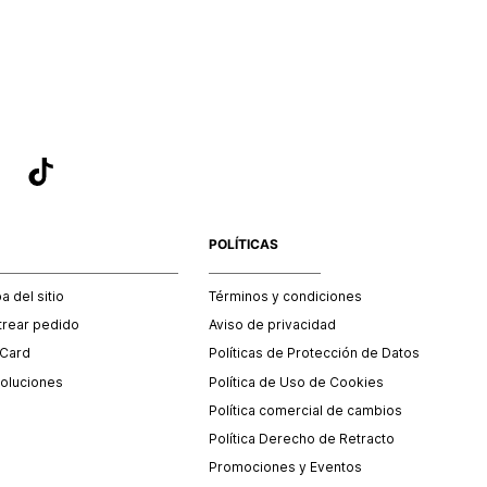
sea el adecuado según la naturaleza del producto para que
 afectada su integridad durante el proceso de transporte.
del transporte será asumido por STF GROUP S.A.
que para el trámite del envío deberás contactarte con un
 servicio al cliente quien te indicará los pasos a seguir y
mente programará la recogida del producto en la dirección
.
POLÍTICAS
 del sitio
Términos y condiciones
trear pedido
Aviso de privacidad
 Card
Políticas de Protección de Datos
oluciones
Política de Uso de Cookies
Política comercial de cambios
Política Derecho de Retracto
Promociones y Eventos