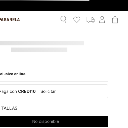
PASARELA
clusivo online
Paga con
CREDI10
Solicitar
E TALLAS
No disponible