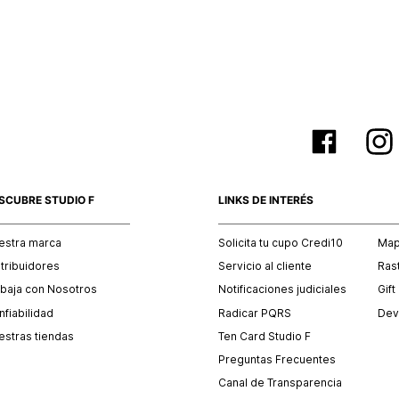
empaque 
no se vea
El costo 
Recuerda 
agente de
posterior
acordada
SCUBRE STUDIO F
LINKS DE INTERÉS
estra marca
Solicita tu cupo Credi10
Mapa
stribuidores
Servicio al cliente
Ras
abaja con Nosotros
Notificaciones judiciales
Gift
fiabilidad
Radicar PQRS
Dev
estras tiendas
Ten Card Studio F
Preguntas Frecuentes
Canal de Transparencia