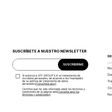
SUSCRÍBETE A NUESTRO NEWSLETTER
DE
SUSCRIBIRME
Nu
Di
Sí autorizo a STF GROUP S.A. el tratamiento de
mis datos personales, de acuerdo a las finalidades
Tr
de su política de tratamiento de datos
personales‎
(Consúltala aquí)
Con
Certifico que he sido informado sobre los términos y
condiciones de la página web‎
(Consúlta aquí los
Nu
términos y condiciones)