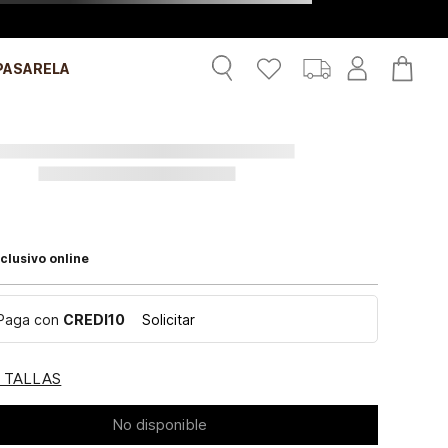
PASARELA
clusivo online
Paga con
CREDI10
Solicitar
E TALLAS
No disponible