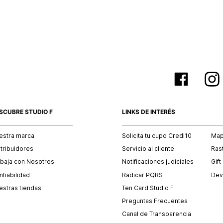
empaque 
no se vea
El costo 
Recuerda 
agente de
posterior
acordada
SCUBRE STUDIO F
LINKS DE INTERÉS
estra marca
Solicita tu cupo Credi10
Mapa
stribuidores
Servicio al cliente
Ras
abaja con Nosotros
Notificaciones judiciales
Gift
fiabilidad
Radicar PQRS
Dev
estras tiendas
Ten Card Studio F
Preguntas Frecuentes
Canal de Transparencia