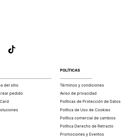
sea el adecuado según la naturaleza del producto para que
 afectada su integridad durante el proceso de transporte.
del transporte será asumido por STF GROUP S.A.
que para el trámite del envío deberás contactarte con un
 servicio al cliente quien te indicará los pasos a seguir y
mente programará la recogida del producto en la dirección
.
POLÍTICAS
 del sitio
Términos y condiciones
trear pedido
Aviso de privacidad
 Card
Políticas de Protección de Datos
oluciones
Política de Uso de Cookies
Política comercial de cambios
Política Derecho de Retracto
Promociones y Eventos