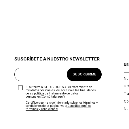
SUSCRÍBETE A NUESTRO NEWSLETTER
DE
SUSCRIBIRME
Nu
Di
Sí autorizo a STF GROUP S.A. el tratamiento de
mis datos personales, de acuerdo a las finalidades
Tr
de su política de tratamiento de datos
personales‎
(Consúltala aquí)
Con
Certifico que he sido informado sobre los términos y
condiciones de la página web‎
(Consúlta aquí los
Nu
términos y condiciones)