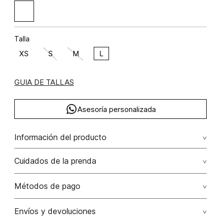
Talla
XS
S
M
L
GUIA DE TALLAS
Asesoría personalizada
Información del producto
F12-lazos ramio 40% algodón 35% lino 25%
Cuidados de la prenda
Lavado profesional en húmedo (w) planchar con vapor
Métodos de pago
puede causar daño irreversible
Tarjetas de crédito: Visa, Dinners, Master Card y American
Envíos y devoluciones
No lavar
Express.