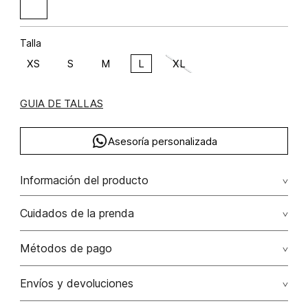
Talla
XS
S
M
L
XL
GUIA DE TALLAS
Asesoría personalizada
Información del producto
Blusa manga corta seguida lino 100% 100.00% lino/linen
Cuidados de la prenda
Lavar a mano por separado / no dejar en remojo / no
Métodos de pago
retorcer / no planchar con vapor puede causar daño
irreversible
Tarjetas de crédito: Visa, Dinners, Master Card y American
Envíos y devoluciones
Express.
No usar lejia