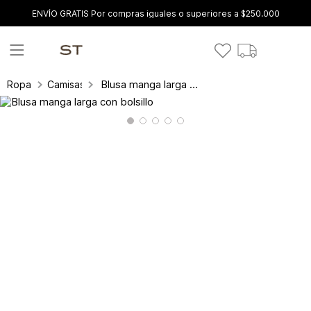
ENVÍO GRATIS Por compras iguales o superiores a $250.000
Blusa manga larga con bolsillo
Ropa
Camisas y blusas