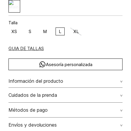
Talla
XS
S
M
L
XL
GUIA DE TALLAS
Asesoría personalizada
Información del producto
Blusa manga larga con bolsillo poliéster 100% 100.00%
Cuidados de la prenda
poliéster/polyester
No dejar en remojo /lavar por separado / no utilizar
Métodos de pago
detergentes con cloro / no retorcer / exprimir/ secado a
la sombra
Tarjetas de crédito: Visa, Dinners, Master Card y American
Envíos y devoluciones
Express.