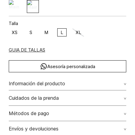
Talla
XS
S
M
L
XL
GUIA DE TALLAS
Asesoría personalizada
Información del producto
Blusa manga larga con bolsillo viscosa 62% lino 38% 62.00%
Cuidados de la prenda
viscosa/viscose38.00% lino/linen
Lavado profesional en húmedo (w) planchar con vapor
Métodos de pago
puede causar daño irreversible
Tarjetas de crédito: Visa, Dinners, Master Card y American
Envíos y devoluciones
No lavar
Express.