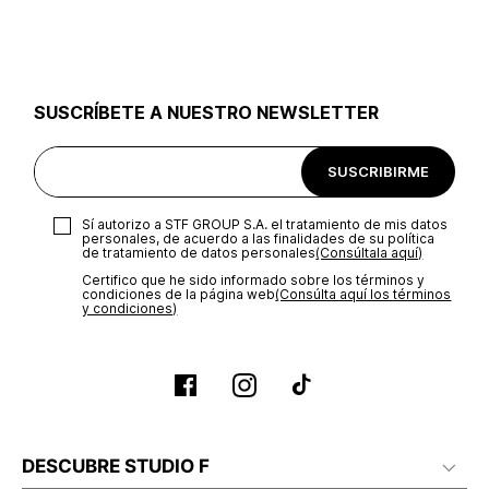
utilizar el mismo empaque en que te entregamos tu pedido o
utilizar un empaque de tu preferencia, sin embargo es
importante que el empaque sea el adecuado según la
naturaleza del producto para que no se vea afectada su
integridad durante el proceso de transporte. El costo del
SUSCRÍBETE A NUESTRO NEWSLETTER
transporte será asumido por STF GROUP S.A.
Recuerda que para el trámite del envío deberás contactarte
SUSCRIBIRME
con un agente de servicio al cliente quien te indicará los
pasos a seguir y posteriormente programará la recogida del
producto en la dirección acordada.
Sí autorizo a STF GROUP S.A. el tratamiento de mis datos
personales, de acuerdo a las finalidades de su política
de tratamiento de datos personales‎
(Consúltala aquí)
Certifico que he sido informado sobre los términos y
condiciones de la página web‎
(Consúlta aquí los términos
y condiciones)
DESCUBRE STUDIO F