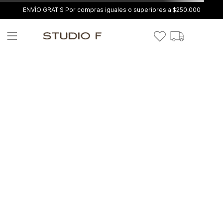
ENVÍO GRATIS Por compras iguales o superiores a $250.000