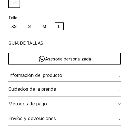
Talla
XS
S
M
L
GUIA DE TALLAS
Asesoría personalizada
Información del producto
C40-bahia concha poliéster 100% 100.00% poliéster/polyester
Cuidados de la prenda
Lavado profesional en seco. evite el roce de la prenda
Métodos de pago
con accesorios ya que ocasiona daños irreversibles
Tarjetas de crédito: Visa, Dinners, Master Card y American
Envíos y devoluciones
No lavar
Express.