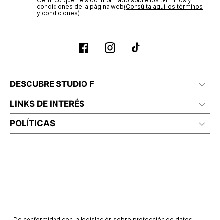
Certifico que he sido informado sobre los términos y
condiciones de la página web‎
(Consúlta aquí los términos
y condiciones)
DESCUBRE STUDIO F
LINKS DE INTERÉS
POLÍTICAS
De conformidad con la legislación sobre protección de datos