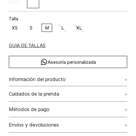
Talla
XS
S
M
L
XL
GUIA DE TALLAS
Asesoría personalizada
Información del producto
Blusa manga sisa crochet algodón 100% 100.00%
Cuidados de la prenda
algodón/cotton
Lavado profesional en seco. evite el roce de la prenda
Métodos de pago
con accesorios ya que ocasiona daños irreversibles
Tarjetas de crédito: Visa, Dinners, Master Card y American
Envíos y devoluciones
No lavar
Express.