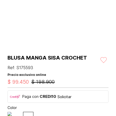
BLUSA MANGA SISA CROCHET
Ref
:
S175593
Precio exclusivo online
$
99
.
450
$
198
.
900
Paga con
CREDI10
Solicitar
Color