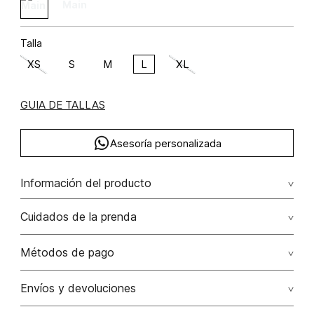
Talla
XS
S
M
L
XL
GUIA DE TALLAS
Asesoría personalizada
Información del producto
Blusa manga sisa cuello alto poliéster 94% elastano 6%
Cuidados de la prenda
94.00% poliéster/polyester6.00% elastano/elastane
No dejar en remojo /lavar por separado / no utilizar
Métodos de pago
detergentes con cloro / no retorcer / exprimir/ secado a
la sombra
Tarjetas de crédito: Visa, Dinners, Master Card y American
Envíos y devoluciones
Express.
No usar lejia