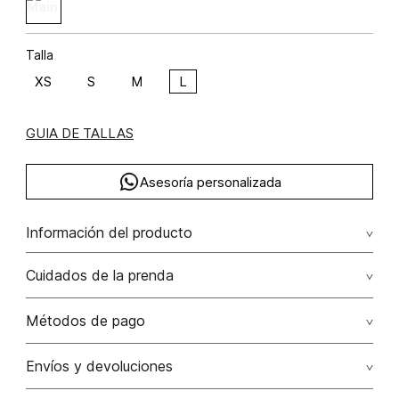
Talla
XS
S
M
L
GUIA DE TALLAS
Asesoría personalizada
Información del producto
Blusa manga sisa tejida acrílica 100% 100.00% acrílica/acrylic
Cuidados de la prenda
No dejar en remojo /lavar por separado / no utilizar
Métodos de pago
detergentes con cloro / no retorcer / exprimir/ secado a
la sombra
Tarjetas de crédito: Visa, Dinners, Master Card y American
Envíos y devoluciones
Express.
No usar lejia