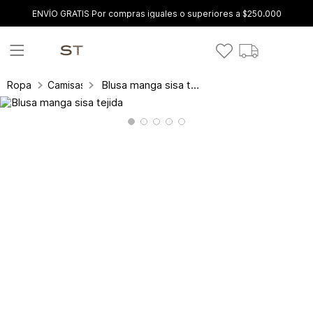
ENVÍO GRATIS Por compras iguales o superiores a $250.000
Blusa manga sisa tejida
Ropa
Camisas y blusas