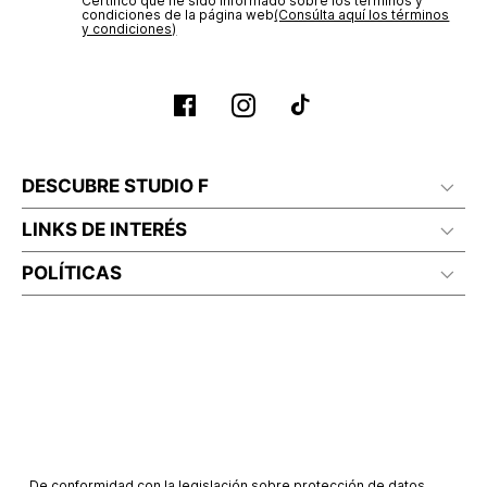
Certifico que he sido informado sobre los términos y
condiciones de la página web‎
(Consúlta aquí los términos
y condiciones)
DESCUBRE STUDIO F
LINKS DE INTERÉS
POLÍTICAS
De conformidad con la legislación sobre protección de datos