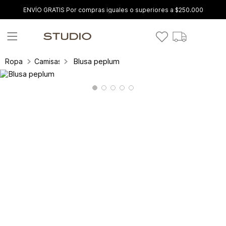
ENVÍO GRATIS Por compras iguales o superiores a $250.000
Blusa peplum
Ropa
Camisas y blusas