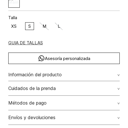
Talla
XS
S
M
L
GUIA DE TALLAS
Asesoría personalizada
Información del producto
Blusa tiras ramio 40% algodón 35% lino 25% 40.00%
Cuidados de la prenda
ramio/ramie35.00% algodón/cotton25.00% lino/linen
Lavar a mano por separado / no dejar en remojo / no
Métodos de pago
retorcer / no planchar con vapor puede causar daño
irreversible
Tarjetas de crédito: Visa, Dinners, Master Card y American
Envíos y devoluciones
Express.
No usar lejia