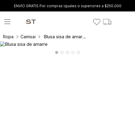
ENVÍO GRATIS Por compras iguales o superiores a $250.000
Blusa sisa de amarre
Ropa
Camisas y blusas