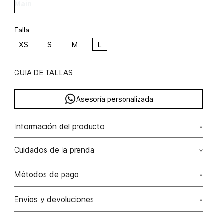
Talla
XS
S
M
L
GUIA DE TALLAS
Asesoría personalizada
Información del producto
F36-rodeo monterrey poliéster 65% rayón viscosa 35%
Cuidados de la prenda
65.00% poliéster/polyester35.00% rayón viscosa/
Lavar a mano por separado / no dejar en remojo / no
Métodos de pago
retorcer / no planchar con vapor puede causar daño
irreversible
Tarjetas de crédito: Visa, Dinners, Master Card y American
Envíos y devoluciones
Express.
No usar lejia