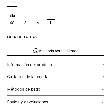
Talla
XS
S
M
L
GUIA DE TALLAS
Asesoría personalizada
Información del producto
F44-centauros party poliéster 95% elastano 5% 95.00%
Cuidados de la prenda
poliéster/polyester5.00% elastano/elastane
No dejar en remojo /lavar por separado / no utilizar
Métodos de pago
detergentes con cloro / no retorcer / exprimir/ secado a
la sombra
Tarjetas de crédito: Visa, Dinners, Master Card y American
Envíos y devoluciones
Express.
No usar lejia