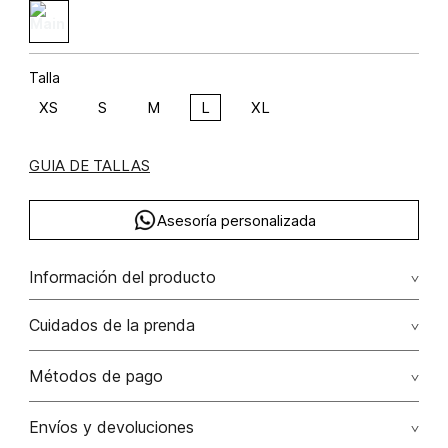
Talla
XS
S
M
L
XL
GUIA DE TALLAS
Asesoría personalizada
Información del producto
C33-olivo floral viscosa 83% poliéster 17% 83.00%
Cuidados de la prenda
viscosa/viscose17.00% poliéster/polyester
No remojar. no planchar los accesorios / adornos
Métodos de pago
No usar lejia
Tarjetas de crédito: Visa, Dinners, Master Card y American
Envíos y devoluciones
Express.