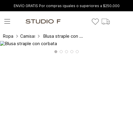
ENVÍO GRATIS Por compras iguales o superiores a $250.000
Blusa straple con corbata
Ropa
Camisas y blusas