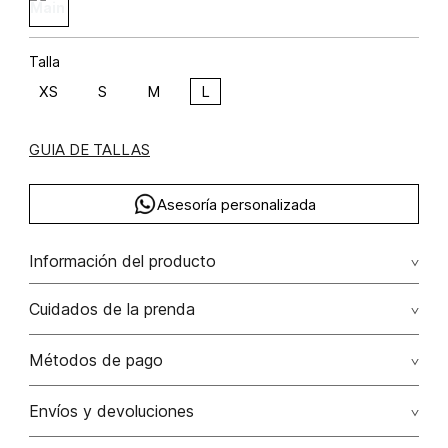
Talla
XS
S
M
L
GUIA DE TALLAS
Asesoría personalizada
Información del producto
F40-familia noche de pergola rayón 90% elastano 10%
Cuidados de la prenda
90.00% rayón/rayon10.00% elastano/elastane
Lavar por separado / lavar separadamente. no remojar -
Métodos de pago
no planchar con vapor puede causar daño irreversible. no
planchar los accesorios / adornos
Tarjetas de crédito: Visa, Dinners, Master Card y American
Envíos y devoluciones
Express.
No usar lejia