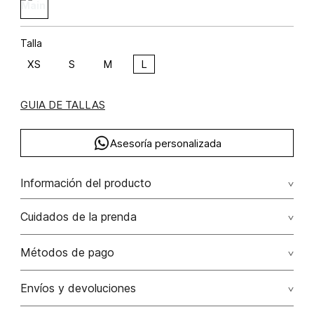
Talla
XS
S
M
L
GUIA DE TALLAS
Asesoría personalizada
Información del producto
M33-elegancia artesanal lyocell 77% algodón 23% 77.00%
Cuidados de la prenda
lyocell/lyocell23.00% algodón/cotton
Lavar a mano por separado / no dejar en remojo / no
Métodos de pago
retorcer / no planchar con vapor puede causar daño
irreversible
Tarjetas de crédito: Visa, Dinners, Master Card y American
Envíos y devoluciones
Express.
No usar lejia