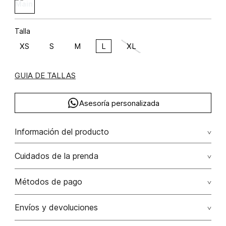
Talla
XS
S
M
L
XL
GUIA DE TALLAS
Asesoría personalizada
Información del producto
viscosa 72% poliéster 28% 72.00% viscosa/viscose28.00%
Cuidados de la prenda
poliéster/polyester
Lavar a mano por separado / no dejar en remojo / no
Métodos de pago
retorcer / no planchar con vapor puede causar daño
irreversible
Tarjetas de crédito: Visa, Dinners, Master Card y American
Envíos y devoluciones
Express.
No usar lejia