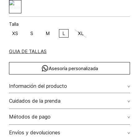
Talla
XS
S
M
L
XL
GUIA DE TALLAS
Asesoría personalizada
Información del producto
F38-corduroy paisley bordado (np) poliéster 72% algodón
Cuidados de la prenda
28% 72.00% poliéster/polyester28.00% algodón/cotton
Lavar a mano por separado / no dejar en remojo / no
Métodos de pago
retorcer / no planchar con vapor puede causar daño
irreversible
Tarjetas de crédito: Visa, Dinners, Master Card y American
Envíos y devoluciones
Express.