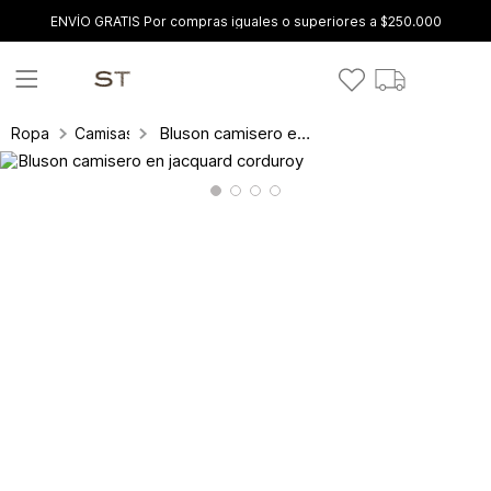
ENVÍO GRATIS Por compras iguales o superiores a $250.000
Bluson camisero en jacquard corduroy
Ropa
Camisas y blusas