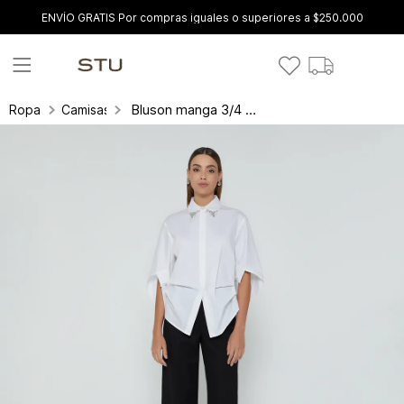
ENVÍO GRATIS Por compras iguales o superiores a $250.000
Bluson manga 3/4 con aplique en cuello
Ropa
Camisas y blusas