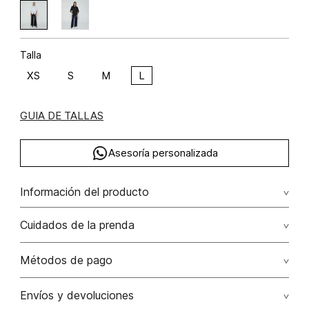
Talla
XS
S
M
L
GUIA DE TALLAS
Asesoría personalizada
Información del producto
algodón 97% elastano 3% 97.00% algodón/cotton3.00%
Cuidados de la prenda
elastano/elastane
No remojar. no planchar los accesorios / adornos
Métodos de pago
No usar lejia
Tarjetas de crédito: Visa, Dinners, Master Card y American
Envíos y devoluciones
Express.