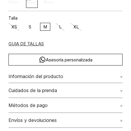
Talla
XS
S
M
L
XL
GUIA DE TALLAS
Asesoría personalizada
Información del producto
Bluson manga 3/4
Cuidados de la prenda
Lavar a mano por separado / no dejar en remojo / no
Métodos de pago
retorcer / no planchar con vapor puede causar daño
irreversible
Tarjetas de crédito: Visa, Dinners, Master Card y American
Envíos y devoluciones
Express.
No usar lejia