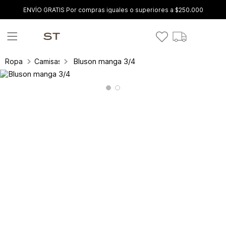
ENVÍO GRATIS Por compras iguales o superiores a $250.000
Bluson manga 3/4
Ropa
Camisas y blusas