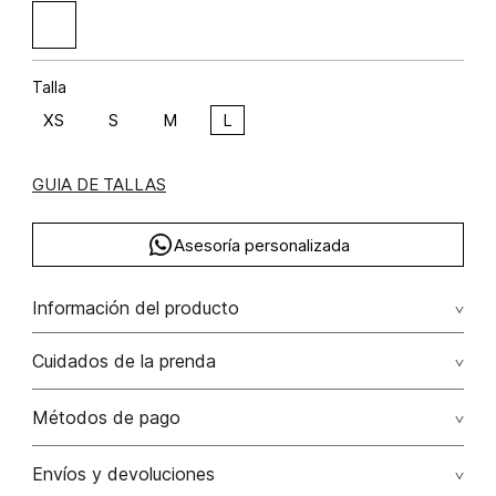
Talla
XS
S
M
L
GUIA DE TALLAS
Asesoría personalizada
Información del producto
Blusón manga larga sesgo de perlas algodón 97% elastano
Cuidados de la prenda
3% 97.00% algodón/cotton3.00% elastano/elastane
Lavar a mano por separado / no dejar en remojo / no
Métodos de pago
retorcer / no planchar con vapor puede causar daño
irreversible
Tarjetas de crédito: Visa, Dinners, Master Card y American
Envíos y devoluciones
Express.