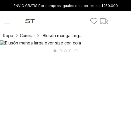
ENVÍO GRATIS Por compras iguales o superiores a $250.000
Blusón manga larga over size con cola
Ropa
Camisas y blusas