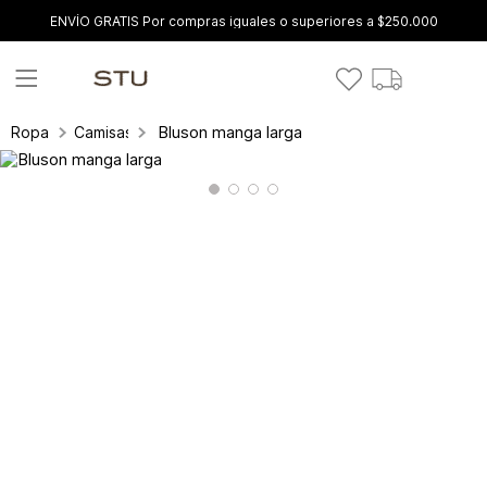
ENVÍO GRATIS Por compras iguales o superiores a $250.000
Bluson manga larga
Ropa
Camisas y blusas