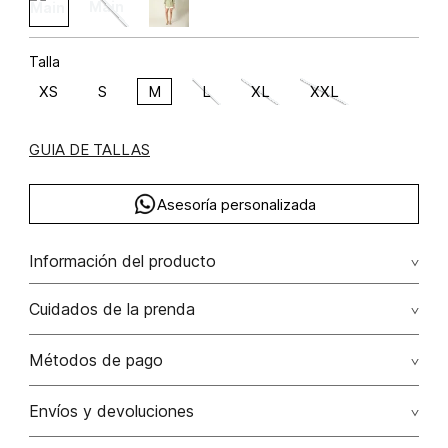
Talla
XS
S
M
L
XL
XXL
GUIA DE TALLAS
Asesoría personalizada
Información del producto
Bluson manga larga lino 100% 100.00% lino/linen
Cuidados de la prenda
Lavado profesional en húmedo (w) planchar con vapor
Métodos de pago
puede causar daño irreversible
Tarjetas de crédito: Visa, Dinners, Master Card y American
Envíos y devoluciones
No lavar
Express.