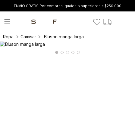
ENVÍO GRATIS Por compras iguales o superiores a $250.000
Bluson manga larga
Ropa
Camisas y blusas