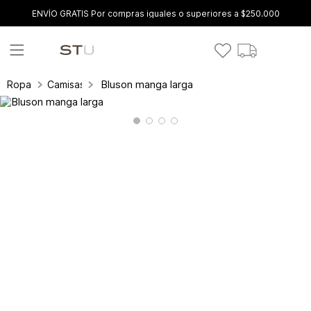
ENVÍO GRATIS Por compras iguales o superiores a $250.000
Bluson manga larga
Ropa
Camisas y blusas