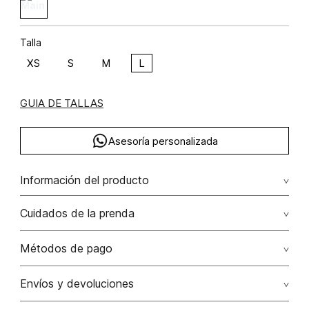
Talla
XS
S
M
L
GUIA DE TALLAS
Asesoría personalizada
Información del producto
Body irregular con herraje rayón 95% elastano 5% 95.00%
Cuidados de la prenda
rayón/rayon5.00% elastano/elastane
Lavar a mano por separado / no dejar en remojo / no
Métodos de pago
retorcer / no planchar con vapor puede causar daño
irreversible
Tarjetas de crédito: Visa, Dinners, Master Card y American
Envíos y devoluciones
Express.
No usar lejia