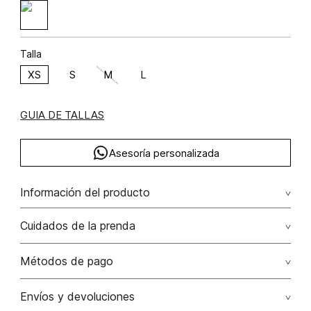
Talla
XS
S
M
L
GUIA DE TALLAS
Asesoría personalizada
Información del producto
Poliamida 90% elastano 10% poliamida 90.00%elastano 10.00%
Cuidados de la prenda
No dejar en remojo /lavar por separado / no utilizar
Métodos de pago
detergentes con cloro / no retorcer / exprimir/ secado a
la sombra
Tarjetas de crédito: Visa, Dinners, Master Card y American
Envíos y devoluciones
Express.