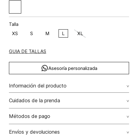
Talla
XS
S
M
L
XL
GUIA DE TALLAS
Asesoría personalizada
Información del producto
Cuidados de la prenda
Composición: POLIÉSTER 95% ELASTANO 5%
Métodos de pago
Tarjetas de crédito: Visa, Dinners, Master Card y American
Envíos y devoluciones
Express.