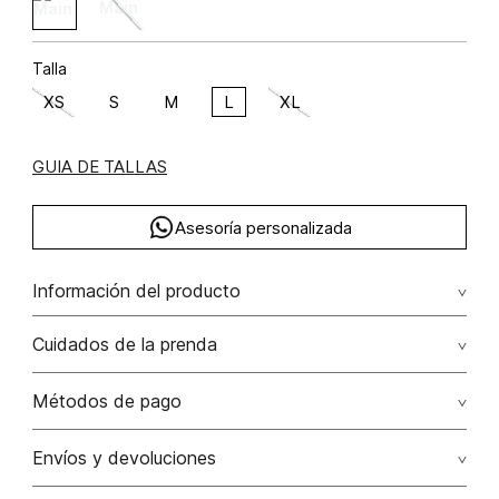
Talla
XS
S
M
L
XL
GUIA DE TALLAS
Asesoría personalizada
Información del producto
Body de un solo hombro rayón viscosa 92% elastano 8%
Cuidados de la prenda
92.00% rayón viscosa/8.00% elastano/elastane
Lavar por separado / lavar separadamente. no remojar -
Métodos de pago
no planchar con vapor puede causar daño irreversible. no
planchar los accesorios / adornos
Tarjetas de crédito: Visa, Dinners, Master Card y American
Envíos y devoluciones
Express.
No usar lejia