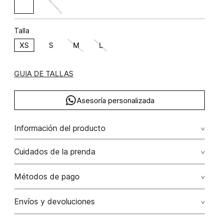
Talla
XS
S
M
L
GUIA DE TALLAS
Asesoría personalizada
Información del producto
Viscosa 72% poliéster 28% 72.00% viscosa/viscose28.00%
Cuidados de la prenda
poliéster/polyester
Lavar a mano por separado / no dejar en remojo / no
Métodos de pago
retorcer / no planchar con vapor puede causar daño
irreversible
Tarjetas de crédito: Visa, Dinners, Master Card y American
Envíos y devoluciones
Express.
No usar lejia