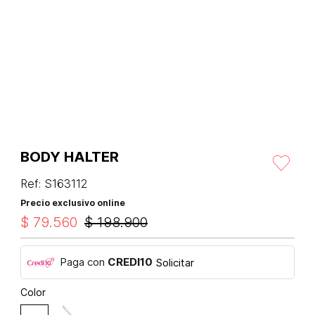
BODY HALTER
Ref
:
S163112
Precio exclusivo online
$
79
.
560
$
198
.
900
Paga con
CREDI10
Solicitar
Color