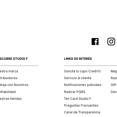
empaque 
no se vea
El costo 
Recuerda 
agente de
posterior
acordada
SCUBRE STUDIO F
LINKS DE INTERÉS
estra marca
Solicita tu cupo Credi10
Mapa
stribuidores
Servicio al cliente
Ras
abaja con Nosotros
Notificaciones judiciales
Gift
fiabilidad
Radicar PQRS
Dev
estras tiendas
Ten Card Studio F
Preguntas Frecuentes
Canal de Transparencia