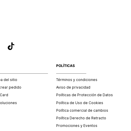
sea el adecuado según la naturaleza del producto para que
 afectada su integridad durante el proceso de transporte.
del transporte será asumido por STF GROUP S.A.
que para el trámite del envío deberás contactarte con un
 servicio al cliente quien te indicará los pasos a seguir y
mente programará la recogida del producto en la dirección
.
POLÍTICAS
 del sitio
Términos y condiciones
trear pedido
Aviso de privacidad
 Card
Políticas de Protección de Datos
oluciones
Política de Uso de Cookies
Política comercial de cambios
Política Derecho de Retracto
Promociones y Eventos