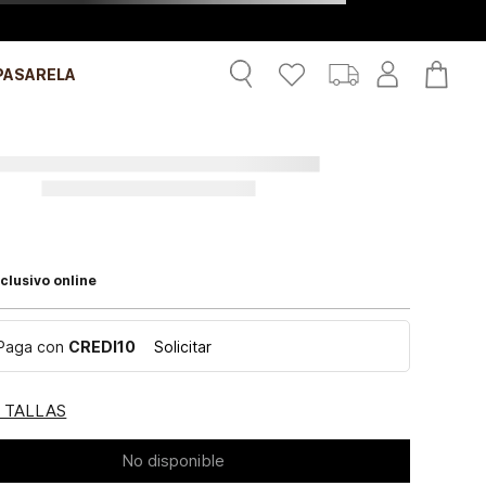
PASARELA
clusivo online
Paga con
CREDI10
Solicitar
E TALLAS
No disponible