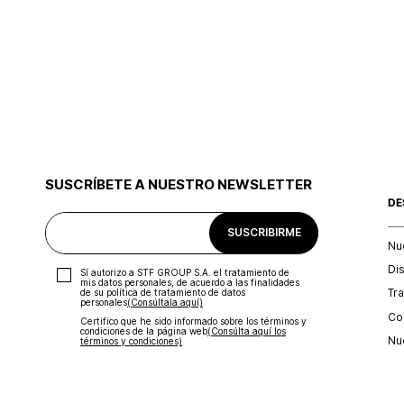
SUSCRÍBETE A NUESTRO NEWSLETTER
DE
SUSCRIBIRME
Nu
Di
Sí autorizo a STF GROUP S.A. el tratamiento de
mis datos personales, de acuerdo a las finalidades
Tr
de su política de tratamiento de datos
personales‎
(Consúltala aquí)
Con
Certifico que he sido informado sobre los términos y
condiciones de la página web‎
(Consúlta aquí los
Nu
términos y condiciones)