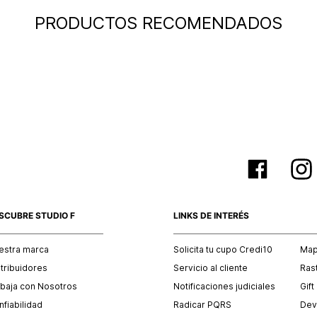
PRODUCTOS RECOMENDADOS
SCUBRE STUDIO F
LINKS DE INTERÉS
estra marca
Solicita tu cupo Credi10
Mapa
stribuidores
Servicio al cliente
Ras
abaja con Nosotros
Notificaciones judiciales
Gift
fiabilidad
Radicar PQRS
Dev