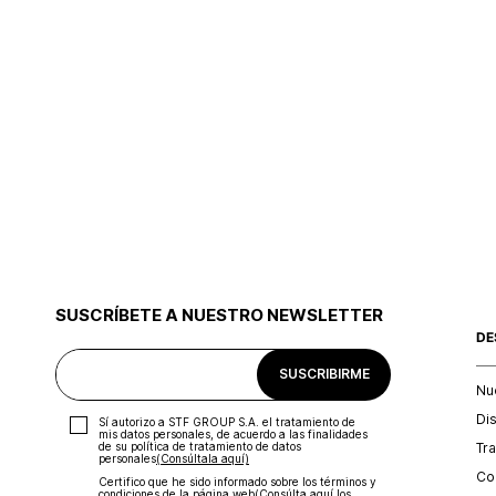
SUSCRÍBETE A NUESTRO NEWSLETTER
DE
SUSCRIBIRME
Nu
Di
Sí autorizo a STF GROUP S.A. el tratamiento de
mis datos personales, de acuerdo a las finalidades
Tr
de su política de tratamiento de datos
personales‎
(Consúltala aquí)
Con
Certifico que he sido informado sobre los términos y
condiciones de la página web‎
(Consúlta aquí los