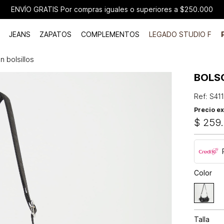
ENVÍO GRATIS Por compras iguales o superiores a $250.000
JEANS
ZAPATOS
COMPLEMENTOS
LEGADO STUDIO F
n bolsillos
BOLS
Ref
:
S41
Precio ex
$
259
.
Color
Talla