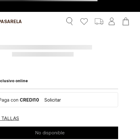
PASARELA
clusivo online
Paga con
CREDI10
Solicitar
E TALLAS
No disponible