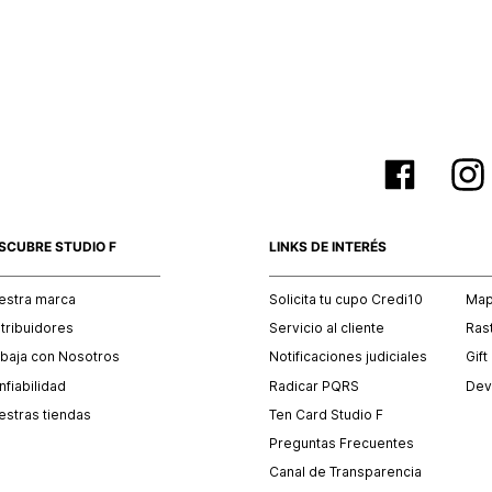
empaque 
no se vea
El costo 
Recuerda 
agente de
posterior
acordada
SCUBRE STUDIO F
LINKS DE INTERÉS
estra marca
Solicita tu cupo Credi10
Mapa
stribuidores
Servicio al cliente
Ras
abaja con Nosotros
Notificaciones judiciales
Gift
fiabilidad
Radicar PQRS
Dev
estras tiendas
Ten Card Studio F
Preguntas Frecuentes
Canal de Transparencia