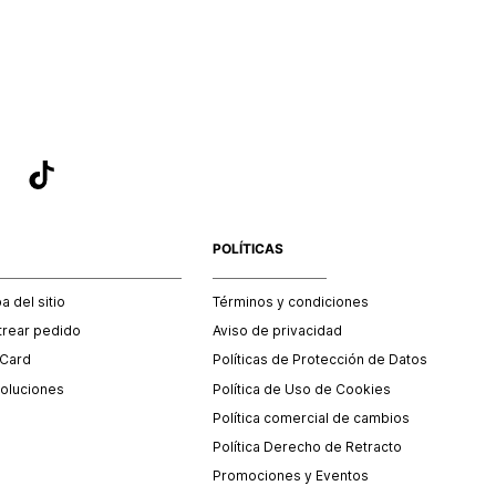
sea el adecuado según la naturaleza del producto para que
 afectada su integridad durante el proceso de transporte.
del transporte será asumido por STF GROUP S.A.
que para el trámite del envío deberás contactarte con un
 servicio al cliente quien te indicará los pasos a seguir y
mente programará la recogida del producto en la dirección
.
POLÍTICAS
 del sitio
Términos y condiciones
trear pedido
Aviso de privacidad
 Card
Políticas de Protección de Datos
oluciones
Política de Uso de Cookies
Política comercial de cambios
Política Derecho de Retracto
Promociones y Eventos