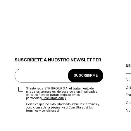
SUSCRÍBETE A NUESTRO NEWSLETTER
DE
SUSCRIBIRME
Nu
Di
Sí autorizo a STF GROUP S.A. el tratamiento de
mis datos personales, de acuerdo a las finalidades
Tr
de su política de tratamiento de datos
personales‎
(Consúltala aquí)
Con
Certifico que he sido informado sobre los términos y
condiciones de la página web‎
(Consúlta aquí los
Nu
términos y condiciones)