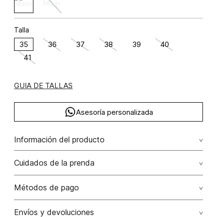
Talla
35
36
37
38
39
40
41
GUIA DE TALLAS
Asesoría personalizada
Información del producto
Botin alta con hebilla
Cuidados de la prenda
Métodos de pago
Tarjetas de crédito: Visa, Dinners, Master Card y American
Envíos y devoluciones