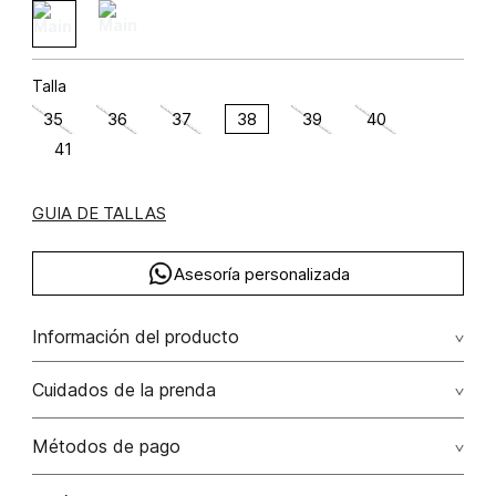
Talla
35
36
37
38
39
40
41
GUIA DE TALLAS
Asesoría personalizada
Información del producto
Botin con detalles metalizado
Cuidados de la prenda
Métodos de pago