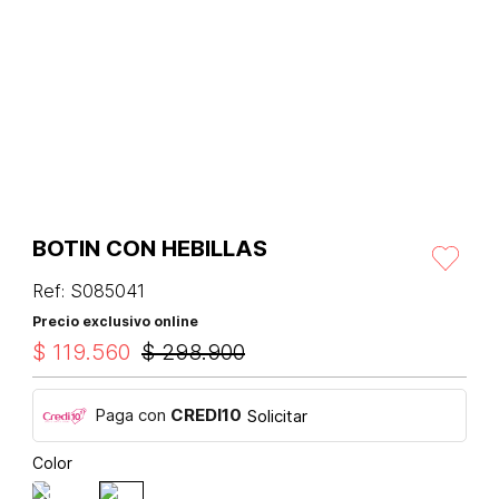
BOTIN CON HEBILLAS
Ref
:
S085041
Precio exclusivo online
$
119
.
560
$
298
.
900
Paga con
CREDI10
Solicitar
Color