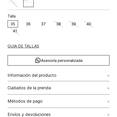
Talla
35
36
37
38
39
40
41
GUIA DE TALLAS
Asesoría personalizada
Información del producto
C46-complementarias sf semana 46 2025 100.00% /
Cuidados de la prenda
Métodos de pago
Tarjetas de crédito: Visa, Dinners, Master Card y American
Envíos y devoluciones