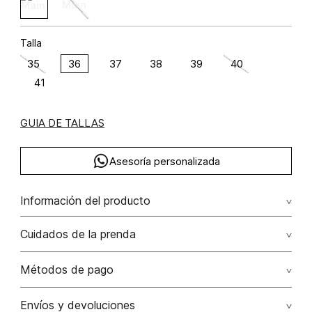
Talla
35
36
37
38
39
40
41
GUIA DE TALLAS
Asesoría personalizada
Información del producto
Botin con herraje
Cuidados de la prenda
Métodos de pago
Tarjetas de crédito: Visa, Dinners, Master Card y American
Envíos y devoluciones