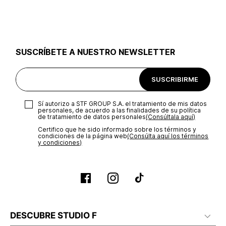
utilizar el mismo empaque en que te entregamos tu pedido o
utilizar un empaque de tu preferencia, sin embargo es
importante que el empaque sea el adecuado según la
naturaleza del producto para que no se vea afectada su
integridad durante el proceso de transporte. El costo del
SUSCRÍBETE A NUESTRO NEWSLETTER
transporte será asumido por STF GROUP S.A.
Recuerda que para el trámite del envío deberás contactarte
SUSCRIBIRME
con un agente de servicio al cliente quien te indicará los
pasos a seguir y posteriormente programará la recogida del
producto en la dirección acordada.
Sí autorizo a STF GROUP S.A. el tratamiento de mis datos
personales, de acuerdo a las finalidades de su política
de tratamiento de datos personales‎
(Consúltala aquí)
Certifico que he sido informado sobre los términos y
condiciones de la página web‎
(Consúlta aquí los términos
y condiciones)
DESCUBRE STUDIO F