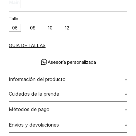
Talla
06
08
10
12
GUIA DE TALLAS
Asesoría personalizada
Información del producto
Buso deportivo poliéster 78% elastano 22% 78.00%
Cuidados de la prenda
poliéster/polyester22.00% elastano/elastane
No dejar en remojo /lavar por separado / no utilizar
Métodos de pago
detergentes con cloro / no retorcer / exprimir/ secado a
la sombra
Tarjetas de crédito: Visa, Dinners, Master Card y American
Envíos y devoluciones
Express.
No usar lejia