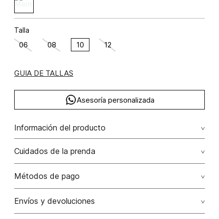
Talla
06
08
10
12
GUIA DE TALLAS
Asesoría personalizada
Información del producto
C10-soft sporty repro poliéster 92% elastano 8% 92.00%
Cuidados de la prenda
poliéster/polyester8.00% elastano/elastane
Lavado a máquina máximo a 30°c / centrifugar / secar
Métodos de pago
colgado / planchar solo por el revés
Tarjetas de crédito: Visa, Dinners, Master Card y American
Envíos y devoluciones
No usar lejia
Express.